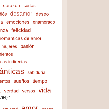
corazón
cortas
desamor
deseo
diós
emociones
ia
enamorado
felicidad
anza
 romanticas de amor
pasión
mujeres
ientos
cas indirectas
ánticas
sabiduría
sueños
tiempo
entos
vida
a
verdad
versos
3794) "
amor