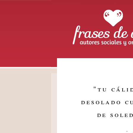
Frases de Amo
Autores sociales y or
"
tu cáli
desolado c
de sole
-