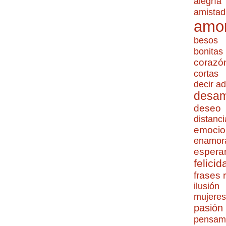
alegría
amistad
amo
besos
bonitas
corazó
cortas
decir ad
desa
deseo
distanci
emocio
enamor
espera
felicid
frases
ilusión
mujeres
pasión
pensam