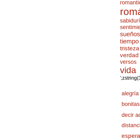
romanti
romá
sabidur
sentimi
sueños
tiempo
tristeza
verdad
versos
vida
';zstring
alegría
bonitas
decir a
distanc
esper