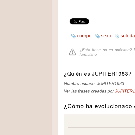
cuerpo
sexo
soled
¿Esta frase no es anónima? P
formulario
.
¿Quién es JUPITER1983?
Nombre usuario: JUPITER1983
Ver las frases creadas por
JUPITER1
¿Cómo ha evolucionado e