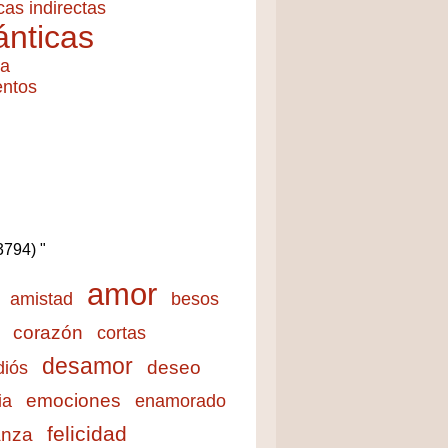
cas indirectas
nticas
ía
entos
(3794) "
amor
amistad
besos
corazón
cortas
desamor
deseo
diós
emociones
ia
enamorado
felicidad
anza