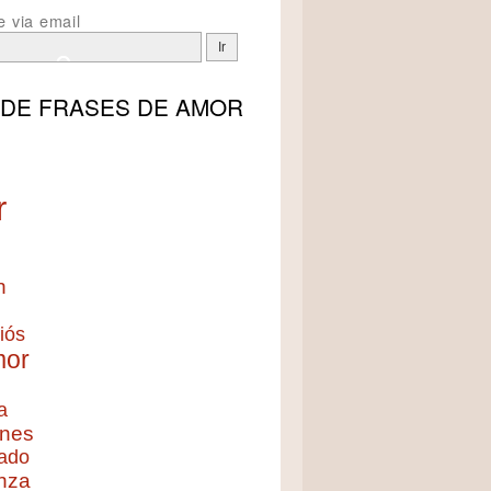
e via email
 DE
FRASES DE AMOR
r
n
iós
mor
a
nes
ado
nza