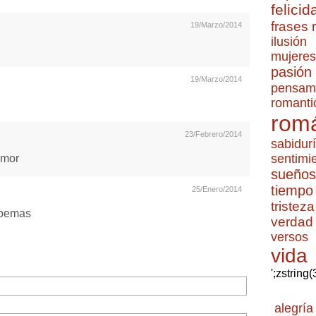
felicid
frases
19/Marzo/2014
ilusión
mujeres
pasión
19/Marzo/2014
pensam
romanti
romá
23/Febrero/2014
sabidur
sentimi
amor
sueños
tiempo
25/Enero/2014
tristeza
poemas
verdad
versos
vida
';zstring
alegría