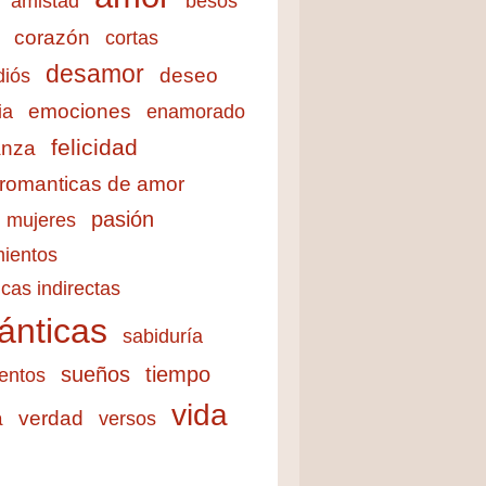
amistad
besos
corazón
cortas
desamor
deseo
diós
emociones
ia
enamorado
felicidad
anza
 romanticas de amor
pasión
mujeres
ientos
cas indirectas
ánticas
sabiduría
sueños
tiempo
entos
vida
a
verdad
versos