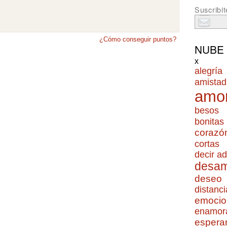
Suscribit
¿Cómo conseguir puntos?
NUBE
x
alegría
amistad
amo
besos
bonitas
corazó
cortas
decir ad
desa
deseo
distanci
emocio
enamor
espera