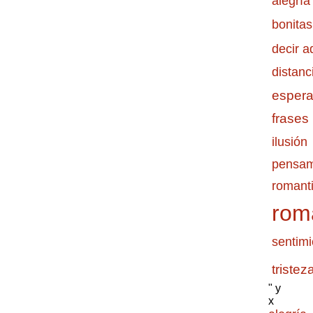
alegría
bonitas
decir a
distanc
esper
frases
ilusión
pensam
romanti
rom
sentimi
tristez
" y
x