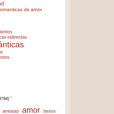
ad
 romanticas de amor
ientos
cas indirectas
nticas
ía
entos
(3794) "
amor
amistad
besos