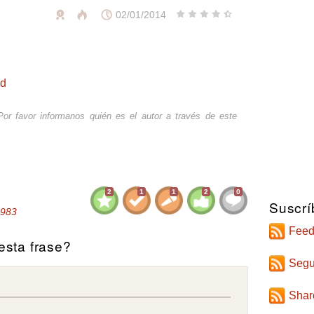
02/01/2014
ad
or favor informanos quién es el autor a través de
este
2
1
1
2
0
Suscrí
983
Feed
sta frase?
Segu
Shar