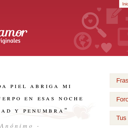
r
Ini
iginales
Fra
da piel abriga mi
uerpo en esas noche
For
dad y penumbra
"
Tus 
 Anónimo -