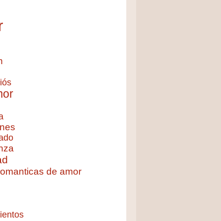
r
n
iós
mor
a
nes
ado
nza
ad
 romanticas de amor
ientos