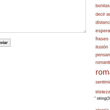
bonitas
decir a
distanc
esper
frases
ilusión
pensam
romanti
rom
sentimi
tristez
" string(