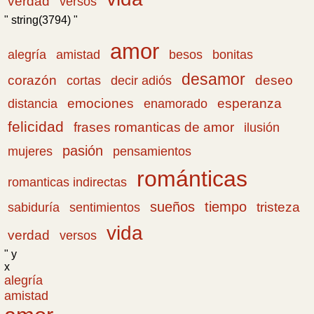
verdad
versos
" string(3794) "
amor
amistad
bonitas
alegría
besos
desamor
corazón
cortas
deseo
decir adiós
emociones
esperanza
distancia
enamorado
felicidad
frases romanticas de amor
ilusión
pasión
pensamientos
mujeres
románticas
romanticas indirectas
sueños
tiempo
tristeza
sabiduría
sentimientos
vida
verdad
versos
" y
x
alegría
amistad