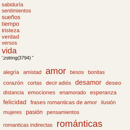
sabiduría
sentimientos
sueños
tiempo
tristeza
verdad
versos
vida
';zstring(3794) "
amor
amistad
bonitas
alegría
besos
desamor
corazón
cortas
deseo
decir adiós
emociones
esperanza
distancia
enamorado
felicidad
frases romanticas de amor
ilusión
pasión
pensamientos
mujeres
románticas
romanticas indirectas