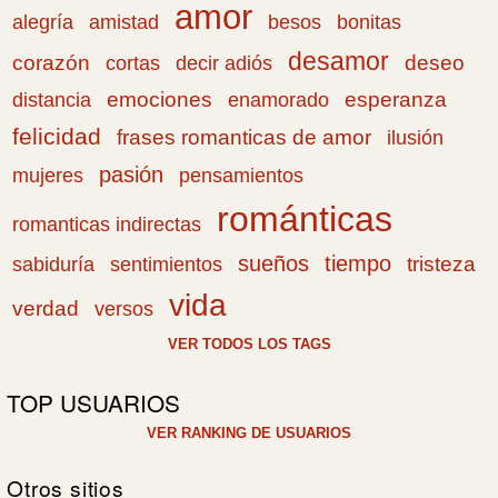
amor
amistad
bonitas
alegría
besos
desamor
corazón
cortas
deseo
decir adiós
emociones
esperanza
distancia
enamorado
felicidad
frases romanticas de amor
ilusión
pasión
pensamientos
mujeres
románticas
romanticas indirectas
sueños
tiempo
tristeza
sabiduría
sentimientos
vida
verdad
versos
VER TODOS LOS TAGS
TOP USUARIOS
VER RANKING DE USUARIOS
Otros sitios