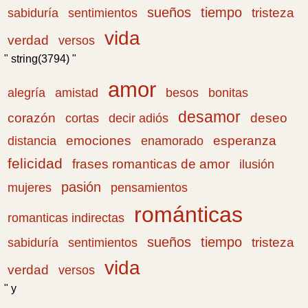
sueños
tiempo
tristeza
sabiduría
sentimientos
vida
verdad
versos
" string(3794) "
amor
amistad
bonitas
alegría
besos
desamor
corazón
cortas
deseo
decir adiós
emociones
esperanza
distancia
enamorado
felicidad
frases romanticas de amor
ilusión
pasión
pensamientos
mujeres
románticas
romanticas indirectas
sueños
tiempo
tristeza
sabiduría
sentimientos
vida
verdad
versos
" y