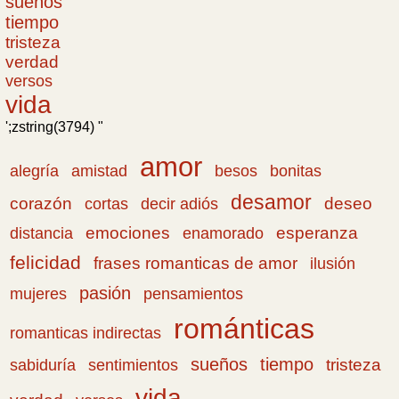
sueños
tiempo
tristeza
verdad
versos
vida
';zstring(3794) "
amor
amistad
bonitas
alegría
besos
desamor
corazón
cortas
deseo
decir adiós
emociones
esperanza
distancia
enamorado
felicidad
frases romanticas de amor
ilusión
pasión
pensamientos
mujeres
románticas
romanticas indirectas
sueños
tiempo
tristeza
sabiduría
sentimientos
vida