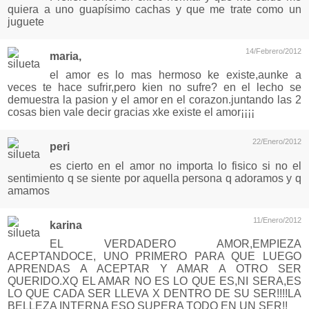
quiera a uno guapísimo cachas y que me trate como un
juguete
14/Febrero/2012
maria,
el amor es lo mas hermoso ke existe,aunke a
veces te hace sufrir,pero kien no sufre? en el lecho se
demuestra la pasion y el amor en el corazon.juntando las 2
cosas bien vale decir gracias xke existe el amor¡¡¡¡
22/Enero/2012
peri
es cierto en el amor no importa lo fisico si no el
sentimiento q se siente por aquella persona q adoramos y q
amamos
11/Enero/2012
karina
EL VERDADERO AMOR,EMPIEZA
ACEPTANDOCE, UNO PRIMERO PARA QUE LUEGO
APRENDAS A ACEPTAR Y AMAR A OTRO SER
QUERIDO.XQ EL AMAR NO ES LO QUE ES,NI SERA,ES
LO QUE CADA SER LLEVA X DENTRO DE SU SER!!!!LA
BELLEZA INTERNA ESO SUPERA TODO EN UN SER!!