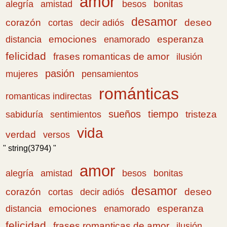
amor
amistad
bonitas
alegría
besos
desamor
corazón
cortas
deseo
decir adiós
emociones
esperanza
distancia
enamorado
felicidad
frases romanticas de amor
ilusión
pasión
pensamientos
mujeres
románticas
romanticas indirectas
sueños
tiempo
tristeza
sabiduría
sentimientos
vida
verdad
versos
" string(3794) "
amor
amistad
bonitas
alegría
besos
desamor
corazón
cortas
deseo
decir adiós
emociones
esperanza
distancia
enamorado
felicidad
frases romanticas de amor
ilusión