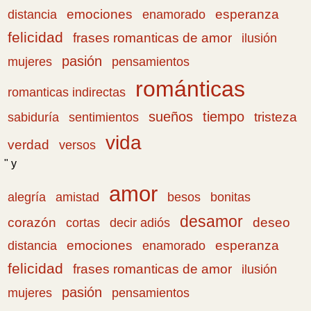
emociones
esperanza
distancia
enamorado
felicidad
frases romanticas de amor
ilusión
pasión
pensamientos
mujeres
románticas
romanticas indirectas
sueños
tiempo
tristeza
sabiduría
sentimientos
vida
verdad
versos
" y
amor
amistad
bonitas
alegría
besos
desamor
corazón
cortas
deseo
decir adiós
emociones
esperanza
distancia
enamorado
felicidad
frases romanticas de amor
ilusión
pasión
pensamientos
mujeres