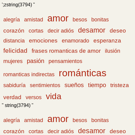
';zstring(3794) "
amor
amistad
bonitas
alegría
besos
desamor
corazón
cortas
deseo
decir adiós
emociones
esperanza
distancia
enamorado
felicidad
frases romanticas de amor
ilusión
pasión
pensamientos
mujeres
románticas
romanticas indirectas
sueños
tiempo
tristeza
sabiduría
sentimientos
vida
verdad
versos
" string(3794) "
amor
amistad
bonitas
alegría
besos
desamor
corazón
cortas
deseo
decir adiós