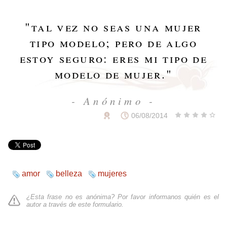
"
tal vez no seas una mujer
tipo modelo; pero de algo
estoy seguro: eres mi tipo de
modelo de mujer.
"
- Anónimo -
06/08/2014
amor
belleza
mujeres
¿Esta frase no es anónima? Por favor informanos quién es el
autor a través de
este formulario
.