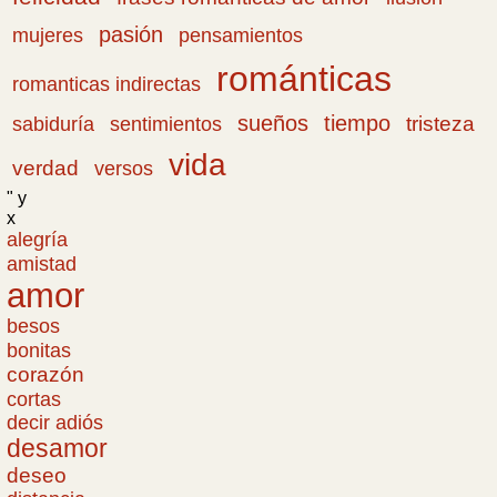
pasión
pensamientos
mujeres
románticas
romanticas indirectas
sueños
tiempo
tristeza
sabiduría
sentimientos
vida
verdad
versos
" y
x
alegría
amistad
amor
besos
bonitas
corazón
cortas
decir adiós
desamor
deseo