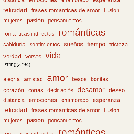
emociones
esperanza
distancia
enamorado
felicidad
frases romanticas de amor
ilusión
pasión
pensamientos
mujeres
románticas
romanticas indirectas
sueños
tiempo
tristeza
sabiduría
sentimientos
vida
verdad
versos
" string(3794) "
amor
amistad
bonitas
alegría
besos
desamor
corazón
cortas
deseo
decir adiós
emociones
esperanza
distancia
enamorado
felicidad
frases romanticas de amor
ilusión
pasión
pensamientos
mujeres
románticas
romanticas indirectas