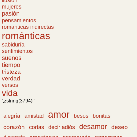
ilusión
mujeres
pasión
pensamientos
romanticas indirectas
románticas
sabiduría
sentimientos
sueños
tiempo
tristeza
verdad
versos
vida
';zstring(3794) "
amor
amistad
bonitas
alegría
besos
desamor
corazón
cortas
deseo
decir adiós