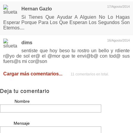
17/Agosto/2014
Hernan Gazlo
Si Tienes Que Ayudar A Alguien No Lo Hagas
Esperar Porque Para Los Que Esperan Los Segundos Son
Eternos....
16/Agosto/2014
dims
sentiste que hoy beso tu rostro un bello y rdiente
r@yo de sol er@ el @mor que te envi@b@ con tod@ sus
fuers@s mi cor@son
Cargar más comentarios...
11 comentarios en total.
Deja tu comentario
Nombre
Mensaje