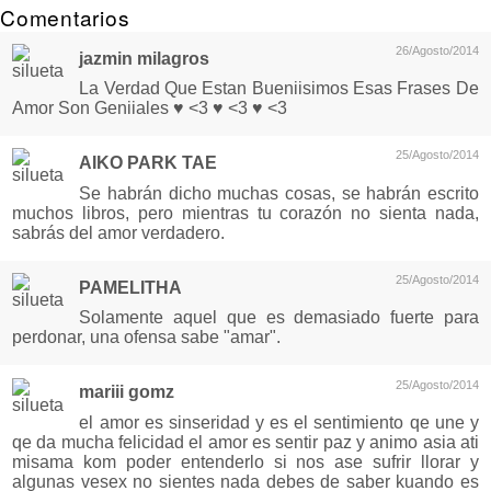
Comentarios
26/Agosto/2014
jazmin milagros
La Verdad Que Estan Bueniisimos Esas Frases De
Amor Son Geniiales ♥ <3 ♥ <3 ♥ <3
25/Agosto/2014
AIKO PARK TAE
Se habrán dicho muchas cosas, se habrán escrito
muchos libros, pero mientras tu corazón no sienta nada,
sabrás del amor verdadero.
25/Agosto/2014
PAMELITHA
Solamente aquel que es demasiado fuerte para
perdonar, una ofensa sabe "amar".
25/Agosto/2014
mariii gomz
el amor es sinseridad y es el sentimiento qe une y
qe da mucha felicidad el amor es sentir paz y animo asia ati
misama kom poder entenderlo si nos ase sufrir llorar y
algunas vesex no sientes nada debes de saber kuando es