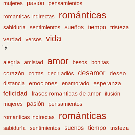
pasión
pensamientos
mujeres
románticas
romanticas indirectas
sueños
tiempo
tristeza
sabiduría
sentimientos
vida
verdad
versos
" y
amor
amistad
bonitas
alegría
besos
desamor
corazón
cortas
deseo
decir adiós
emociones
esperanza
distancia
enamorado
felicidad
frases romanticas de amor
ilusión
pasión
pensamientos
mujeres
románticas
romanticas indirectas
sueños
tiempo
tristeza
sabiduría
sentimientos