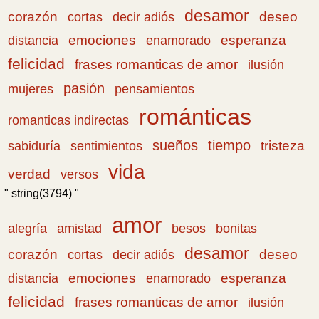
desamor
corazón
cortas
deseo
decir adiós
emociones
esperanza
distancia
enamorado
felicidad
frases romanticas de amor
ilusión
pasión
pensamientos
mujeres
románticas
romanticas indirectas
sueños
tiempo
tristeza
sabiduría
sentimientos
vida
verdad
versos
" string(3794) "
amor
amistad
bonitas
alegría
besos
desamor
corazón
cortas
deseo
decir adiós
emociones
esperanza
distancia
enamorado
felicidad
frases romanticas de amor
ilusión