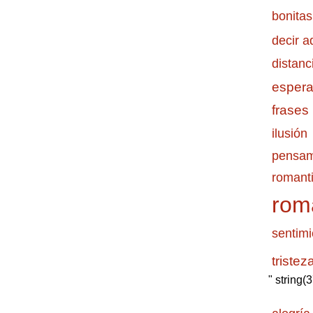
bonitas
decir a
distanc
esper
frases
ilusión
pensam
romanti
rom
sentimi
tristez
" string(