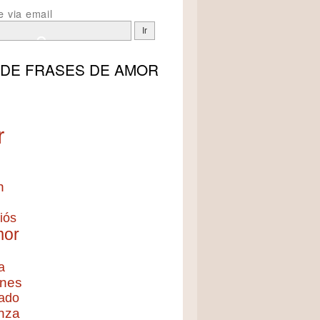
e via email
 DE
FRASES DE AMOR
r
n
iós
mor
a
nes
ado
nza