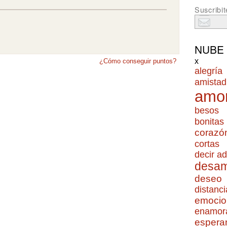
Suscribit
NUBE
x
¿Cómo conseguir puntos?
alegría
amistad
amo
besos
bonitas
corazó
cortas
decir ad
desa
deseo
distanci
emocio
enamor
espera