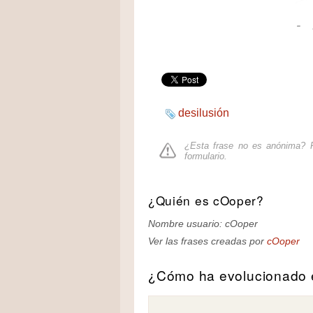
-
desilusión
¿Esta frase no es anónima? P
formulario
.
¿Quién es cOoper?
Nombre usuario: cOoper
Ver las frases creadas por
cOoper
¿Cómo ha evolucionado e