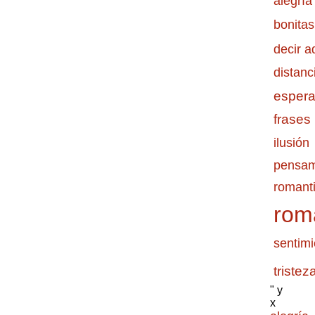
alegría
bonitas
decir a
distanc
esper
frases
ilusión
pensam
romanti
rom
sentimi
tristez
" y
x