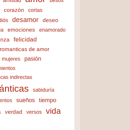
amistad
besos
corazón
cortas
desamor
deseo
diós
emociones
ia
enamorado
felicidad
anza
 romanticas de amor
pasión
mujeres
ientos
cas indirectas
ánticas
sabiduría
sueños
tiempo
entos
vida
a
verdad
versos