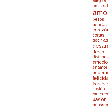
alegría
amistad
amo
besos
bonitas
corazó
cortas
decir ad
desa
deseo
distanci
emocio
enamor
espera
felicid
frases
ilusión
mujeres
pasión
pensam