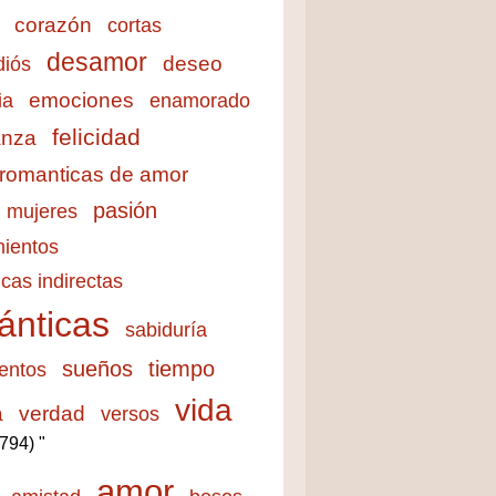
corazón
cortas
desamor
deseo
diós
emociones
ia
enamorado
felicidad
anza
 romanticas de amor
pasión
mujeres
ientos
cas indirectas
ánticas
sabiduría
sueños
tiempo
entos
vida
a
verdad
versos
3794) "
amor