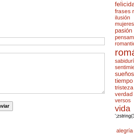
felicid
frases
ilusión
mujeres
pasión
pensam
romanti
romá
sabidur
sentimi
sueños
tiempo
tristeza
verdad
versos
vida
';zstring
alegría