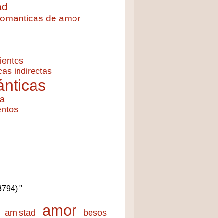
ad
 romanticas de amor
ientos
cas indirectas
nticas
ía
entos
(3794) "
amor
amistad
besos