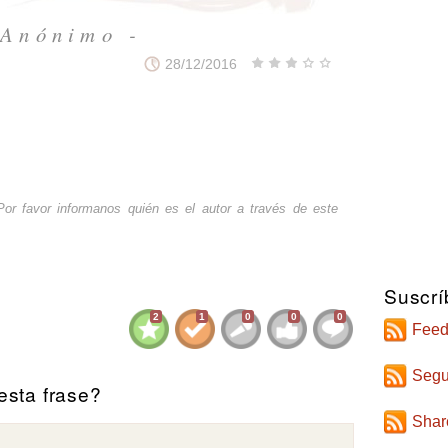
 Anónimo -
28/12/2016
or favor informanos quién es el autor a través de
este
Suscrí
2
1
0
0
0
Feed
Segu
sta frase?
Shar