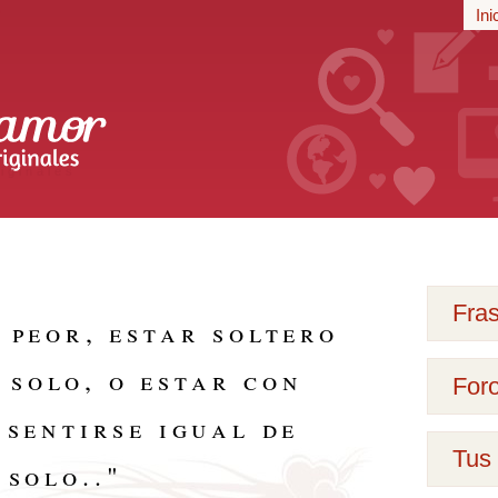
r
Ini
iginales
Fra
 peor, estar soltero
 solo, o estar con
For
 sentirse igual de
Tus 
solo..
"