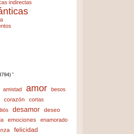
cas indirectas
nticas
ía
entos
(3794) "
amor
amistad
besos
corazón
cortas
desamor
deseo
diós
emociones
ia
enamorado
felicidad
anza