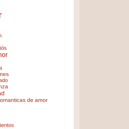
r
n
iós
mor
a
nes
ado
nza
ad
 romanticas de amor
ientos