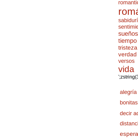
romanti
romá
sabidur
sentimi
sueños
tiempo
tristeza
verdad
versos
vida
';zstring
alegría
bonitas
decir a
distanc
esper