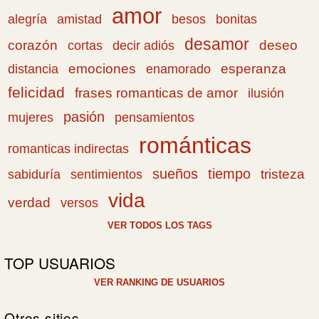
amor
amistad
bonitas
alegría
besos
desamor
corazón
cortas
deseo
decir adiós
emociones
esperanza
distancia
enamorado
felicidad
frases romanticas de amor
ilusión
pasión
pensamientos
mujeres
románticas
romanticas indirectas
sueños
tiempo
tristeza
sabiduría
sentimientos
vida
verdad
versos
VER TODOS LOS TAGS
TOP USUARIOS
VER RANKING DE USUARIOS
Otros sitios