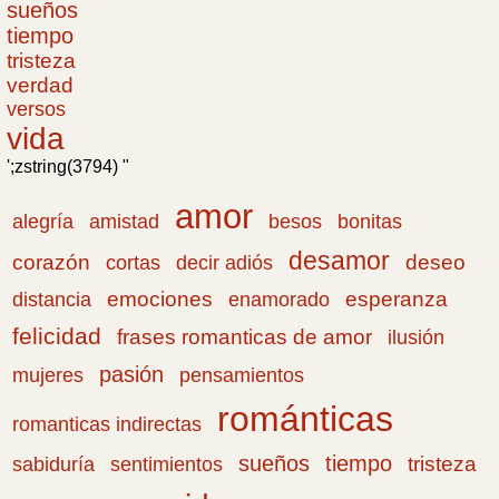
sueños
tiempo
tristeza
verdad
versos
vida
';zstring(3794) "
amor
amistad
bonitas
alegría
besos
desamor
corazón
cortas
deseo
decir adiós
emociones
esperanza
distancia
enamorado
felicidad
frases romanticas de amor
ilusión
pasión
pensamientos
mujeres
románticas
romanticas indirectas
sueños
tiempo
tristeza
sabiduría
sentimientos