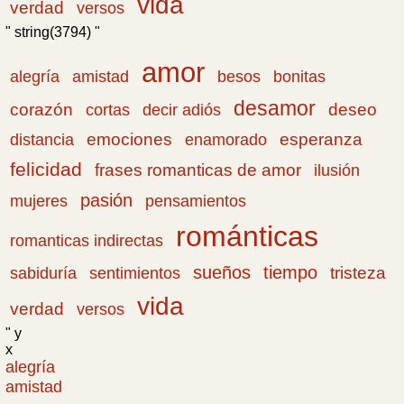
vida
verdad
versos
" string(3794) "
amor
amistad
bonitas
alegría
besos
desamor
corazón
cortas
deseo
decir adiós
emociones
esperanza
distancia
enamorado
felicidad
frases romanticas de amor
ilusión
pasión
pensamientos
mujeres
románticas
romanticas indirectas
sueños
tiempo
tristeza
sabiduría
sentimientos
vida
verdad
versos
" y
x
alegría
amistad