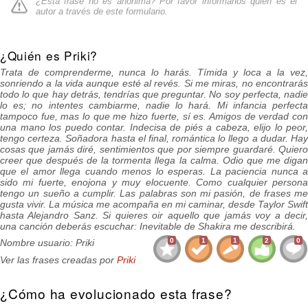
¿Esta frase no es anónima? Por favor informanos quién es el
autor a través de
este formulario
.
¿Quién es Priki?
Trata de comprenderme, nunca lo harás. Tímida y loca a la vez,
sonriendo a la vida aunque esté al revés. Si me miras, no encontrarás
todo lo que hay detrás, tendrías que preguntar. No soy perfecta, nadie
lo es; no intentes cambiarme, nadie lo hará. Mi infancia perfecta
tampoco fue, mas lo que me hizo fuerte, sí es. Amigos de verdad con
una mano los puedo contar. Indecisa de piés a cabeza, elijo lo peor,
tengo certeza. Soñadora hasta el final, romántica lo llego a dudar. Hay
cosas que jamás diré, sentimientos que por siempre guardaré. Quiero
creer que después de la tormenta llega la calma. Odio que me digan
que el amor llega cuando menos lo esperas. La paciencia nunca a
sido mi fuerte, enojona y muy elocuente. Como cualquier persona
tengo un sueño a cumplir. Las palabras son mi pasión, de frases me
gusta vivir. La música me acompaña en mi caminar, desde Taylor Swift
hasta Alejandro Sanz. Si quieres oir aquello que jamás voy a decir,
una canción deberás escuchar: Inevitable de Shakira me describirá.
0
1
1
2
0
Nombre usuario: Priki
Ver las frases creadas por
Priki
¿Cómo ha evolucionado esta frase?