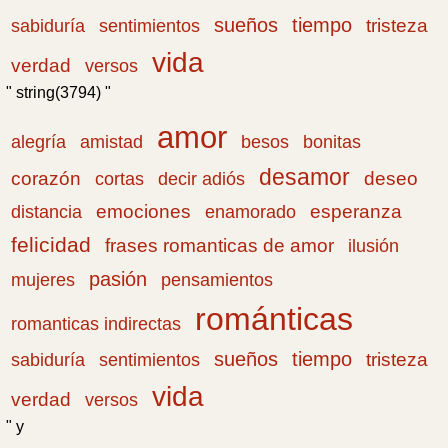
sueños
tiempo
tristeza
sabiduría
sentimientos
vida
verdad
versos
" string(3794) "
amor
amistad
bonitas
alegría
besos
desamor
corazón
cortas
deseo
decir adiós
emociones
esperanza
distancia
enamorado
felicidad
frases romanticas de amor
ilusión
pasión
pensamientos
mujeres
románticas
romanticas indirectas
sueños
tiempo
tristeza
sabiduría
sentimientos
vida
verdad
versos
" y