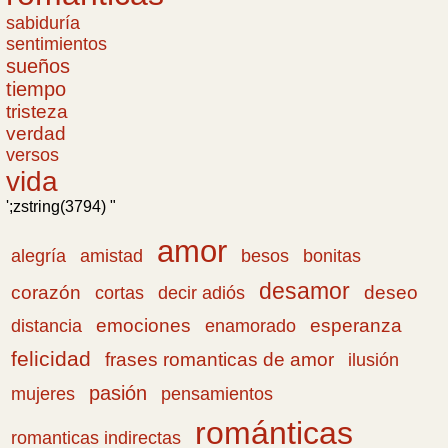
sabiduría
sentimientos
sueños
tiempo
tristeza
verdad
versos
vida
';zstring(3794) "
amor
amistad
bonitas
alegría
besos
desamor
corazón
cortas
deseo
decir adiós
emociones
esperanza
distancia
enamorado
felicidad
frases romanticas de amor
ilusión
pasión
pensamientos
mujeres
románticas
romanticas indirectas