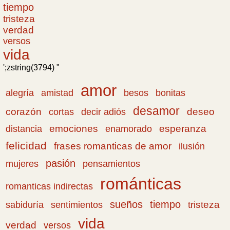
tiempo
tristeza
verdad
versos
vida
';zstring(3794) "
amor
amistad
bonitas
alegría
besos
desamor
corazón
cortas
deseo
decir adiós
emociones
esperanza
distancia
enamorado
felicidad
frases romanticas de amor
ilusión
pasión
pensamientos
mujeres
románticas
romanticas indirectas
sueños
tiempo
tristeza
sabiduría
sentimientos
vida
verdad
versos