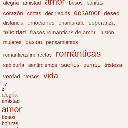
amor
amistad
bonitas
alegría
besos
desamor
corazón
cortas
deseo
decir adiós
emociones
esperanza
distancia
enamorado
felicidad
frases romanticas de amor
ilusión
pasión
pensamientos
mujeres
románticas
romanticas indirectas
sueños
tiempo
tristeza
sabiduría
sentimientos
vida
verdad
versos
" y
x
alegría
amistad
amor
besos
bonitas