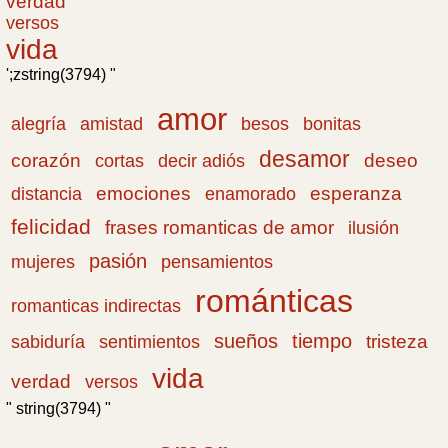
verdad
versos
vida
';zstring(3794) "
amor
amistad
bonitas
alegría
besos
desamor
corazón
cortas
deseo
decir adiós
emociones
esperanza
distancia
enamorado
felicidad
frases romanticas de amor
ilusión
pasión
pensamientos
mujeres
románticas
romanticas indirectas
sueños
tiempo
tristeza
sabiduría
sentimientos
vida
verdad
versos
" string(3794) "