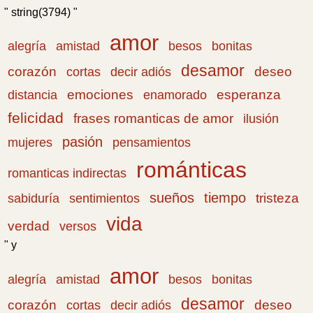
" string(3794) "
amor
amistad
bonitas
alegría
besos
desamor
corazón
cortas
deseo
decir adiós
emociones
esperanza
distancia
enamorado
felicidad
frases romanticas de amor
ilusión
pasión
pensamientos
mujeres
románticas
romanticas indirectas
sueños
tiempo
tristeza
sabiduría
sentimientos
vida
verdad
versos
" y
amor
amistad
bonitas
alegría
besos
desamor
corazón
cortas
deseo
decir adiós