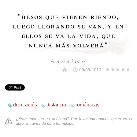
"
besos que vienen riendo,
luego llorando se van, y en
ellos se va la vida, que
nunca más volverá
"
- Anónimo -
09/09/2010
decir adiós
distancia
románticas
¿Esta frase no es anónima? Por favor informanos quién es el
autor a través de
este formulario
.