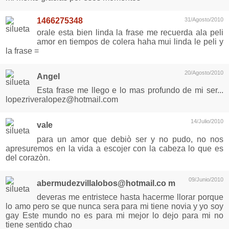
1466275348
31/Agosto/2010
orale esta bien linda la frase me recuerda ala peli
amor en tiempos de colera haha mui linda le peli y
la frase =
20/Agosto/2010
Angel
Esta frase me llego e lo mas profundo de mi ser...
lopezriveralopez@hotmail.com
14/Julio/2010
vale
para un amor que debiò ser y no pudo, no nos
apresuremos en la vida a escojer con la cabeza lo que es
del corazòn.
09/Junio/2010
abermudezvillalobos@hotmail.co
m
deveras me entristece hasta hacerme llorar porque
lo amo pero se que nunca sera para mi tiene novia y yo soy
gay Este mundo no es para mi mejor lo dejo para mi no
tiene sentido chao