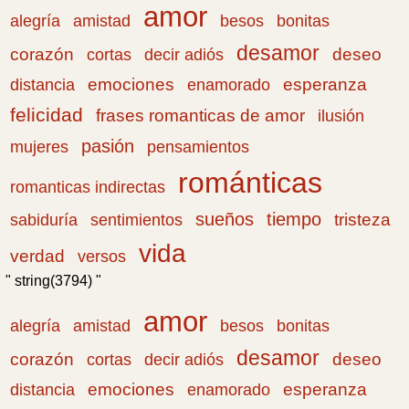
amor
amistad
bonitas
alegría
besos
desamor
corazón
cortas
deseo
decir adiós
emociones
esperanza
distancia
enamorado
felicidad
frases romanticas de amor
ilusión
pasión
pensamientos
mujeres
románticas
romanticas indirectas
sueños
tiempo
tristeza
sabiduría
sentimientos
vida
verdad
versos
" string(3794) "
amor
amistad
bonitas
alegría
besos
desamor
corazón
cortas
deseo
decir adiós
emociones
esperanza
distancia
enamorado