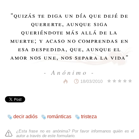
"
quizás te diga un día que dejé de
quererte, aunque siga
queriéndote más allá de la
muerte; y acaso no comprendas en
esa despedida, que, aunque el
amor nos une, nos separa la vida
"
- Anónimo -
18/03/2010
decir adiós
románticas
tristeza
¿Esta frase no es anónima? Por favor informanos quién es el
autor a través de
este formulario
.