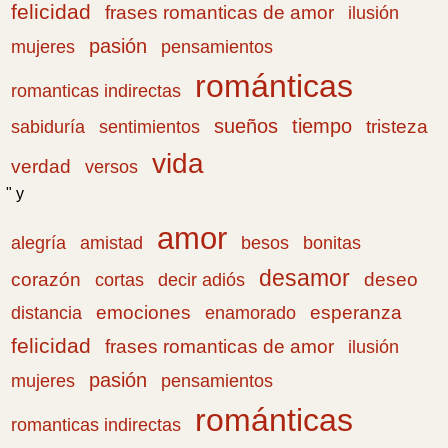
felicidad
frases romanticas de amor
ilusión
pasión
pensamientos
mujeres
románticas
romanticas indirectas
sueños
tiempo
tristeza
sabiduría
sentimientos
vida
verdad
versos
" y
amor
amistad
bonitas
alegría
besos
desamor
corazón
cortas
deseo
decir adiós
emociones
esperanza
distancia
enamorado
felicidad
frases romanticas de amor
ilusión
pasión
pensamientos
mujeres
románticas
romanticas indirectas