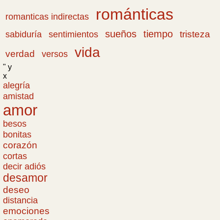
románticas
romanticas indirectas
sueños
tiempo
tristeza
sabiduría
sentimientos
vida
verdad
versos
" y
x
alegría
amistad
amor
besos
bonitas
corazón
cortas
decir adiós
desamor
deseo
distancia
emociones