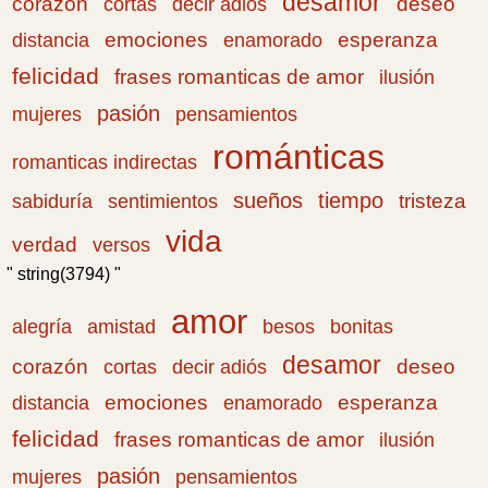
desamor
corazón
cortas
deseo
decir adiós
emociones
esperanza
distancia
enamorado
felicidad
frases romanticas de amor
ilusión
pasión
pensamientos
mujeres
románticas
romanticas indirectas
sueños
tiempo
tristeza
sabiduría
sentimientos
vida
verdad
versos
" string(3794) "
amor
amistad
bonitas
alegría
besos
desamor
corazón
cortas
deseo
decir adiós
emociones
esperanza
distancia
enamorado
felicidad
frases romanticas de amor
ilusión
pasión
pensamientos
mujeres