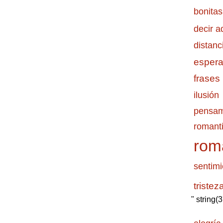
bonitas
decir a
distanc
esper
frases
ilusión
pensam
romanti
rom
sentimi
tristez
" string(