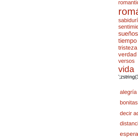
romanti
romá
sabidur
sentimi
sueños
tiempo
tristeza
verdad
versos
vida
';zstring
alegría
bonitas
decir a
distanc
esper