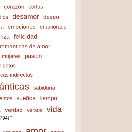
corazón
cortas
desamor
deseo
diós
emociones
ia
enamorado
felicidad
anza
 romanticas de amor
pasión
mujeres
ientos
cas indirectas
ánticas
sabiduría
sueños
tiempo
entos
vida
a
verdad
versos
3794) "
amor