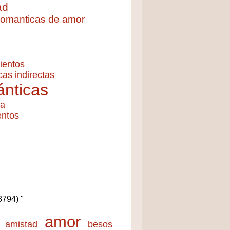
ad
 romanticas de amor
ientos
cas indirectas
nticas
ía
entos
(3794) "
amor
amistad
besos