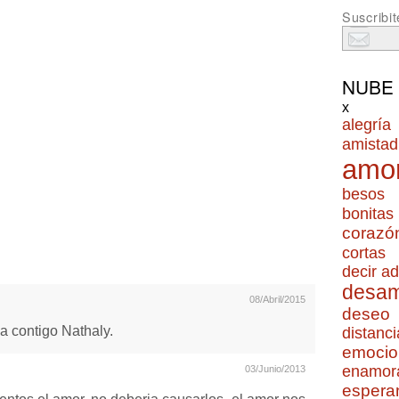
Suscribit
NUBE
x
alegría
amistad
amo
besos
bonitas
corazó
cortas
decir ad
desa
08/Abril/2015
deseo
a contigo Nathaly.
distanci
emocio
enamor
03/Junio/2013
espera