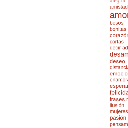
alegría
amistad
amo
besos
bonitas
corazó
cortas
decir ad
desa
deseo
distanci
emocio
enamor
espera
felicid
frases
ilusión
mujeres
pasión
pensam