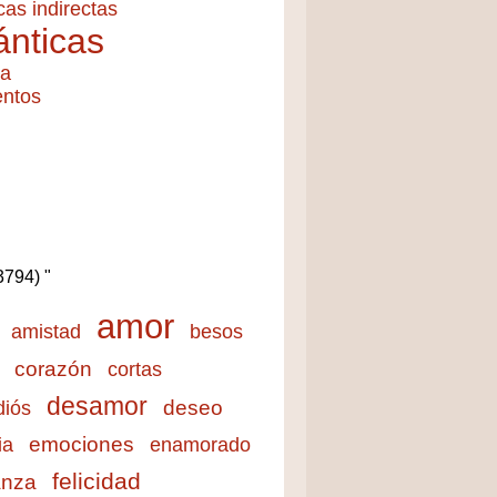
cas indirectas
nticas
ía
entos
(3794) "
amor
amistad
besos
corazón
cortas
desamor
deseo
diós
emociones
ia
enamorado
felicidad
anza