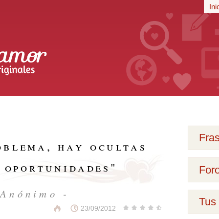
r
Ini
iginales
Fra
oblema, hay ocultas
 oportunidades
"
For
 Anónimo -
Tus 
23/09/2012