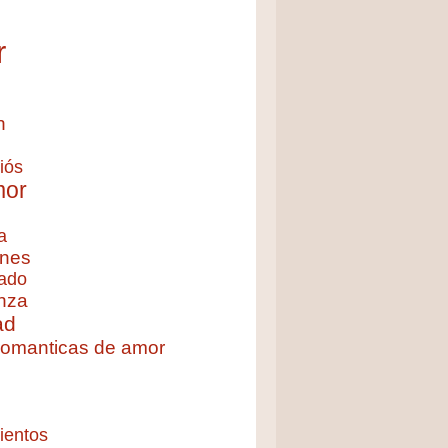
r
n
iós
mor
a
nes
ado
nza
ad
 romanticas de amor
ientos