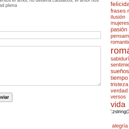
entos el amor, no deberia causarlos, el amor nos
felicid
dad plena
frases
ilusión
mujeres
pasión
pensam
romanti
romá
sabidur
sentimi
sueños
tiempo
tristeza
verdad
versos
vida
';zstring
alegría