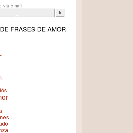
e via email
 DE
FRASES DE AMOR
r
n
iós
mor
a
nes
ado
nza