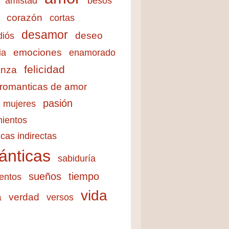
amistad
besos
corazón
cortas
desamor
deseo
diós
emociones
ia
enamorado
felicidad
anza
 romanticas de amor
pasión
mujeres
ientos
cas indirectas
ánticas
sabiduría
sueños
tiempo
entos
vida
a
verdad
versos