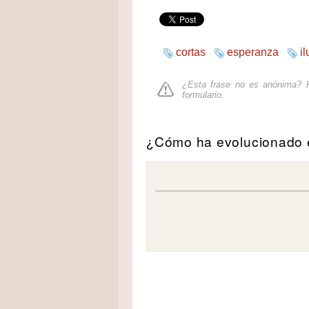
cortas
esperanza
i
¿Esta frase no es anónima? P
formulario
.
¿Cómo ha evolucionado e