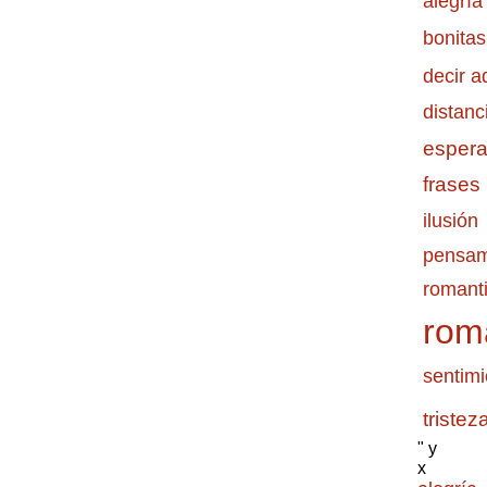
alegría
bonitas
decir a
distanc
esper
frases
ilusión
pensam
romanti
rom
sentimi
tristez
" y
x