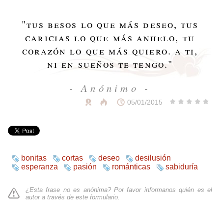
"
tus besos lo que más deseo, tus
caricias lo que más anhelo, tu
corazón lo que más quiero. a ti,
ni en sueños te tengo.
"
- Anónimo -
05/01/2015
bonitas
cortas
deseo
desilusión
esperanza
pasión
románticas
sabiduría
¿Esta frase no es anónima? Por favor informanos quién es el
autor a través de
este formulario
.