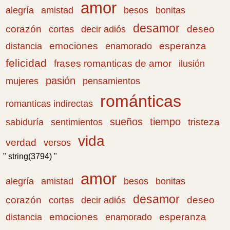
amor
amistad
bonitas
alegría
besos
desamor
corazón
cortas
deseo
decir adiós
emociones
esperanza
distancia
enamorado
felicidad
frases romanticas de amor
ilusión
pasión
pensamientos
mujeres
románticas
romanticas indirectas
sueños
tiempo
tristeza
sabiduría
sentimientos
vida
verdad
versos
" string(3794) "
amor
amistad
bonitas
alegría
besos
desamor
corazón
cortas
deseo
decir adiós
emociones
esperanza
distancia
enamorado