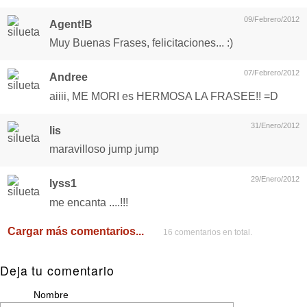
09/Febrero/2012
Agent!B
Muy Buenas Frases, felicitaciones... :)
07/Febrero/2012
Andree
aiiii, ME MORI es HERMOSA LA FRASEE!! =D
31/Enero/2012
lis
maravilloso jump jump
29/Enero/2012
lyss1
me encanta ....!!!
Cargar más comentarios...
16 comentarios en total.
Deja tu comentario
Nombre