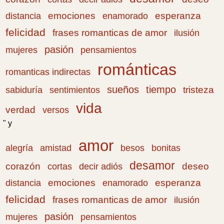
emociones
esperanza
distancia
enamorado
felicidad
frases romanticas de amor
ilusión
pasión
pensamientos
mujeres
románticas
romanticas indirectas
sueños
tiempo
tristeza
sabiduría
sentimientos
vida
verdad
versos
" y
amor
amistad
bonitas
alegría
besos
desamor
corazón
cortas
deseo
decir adiós
emociones
esperanza
distancia
enamorado
felicidad
frases romanticas de amor
ilusión
pasión
pensamientos
mujeres