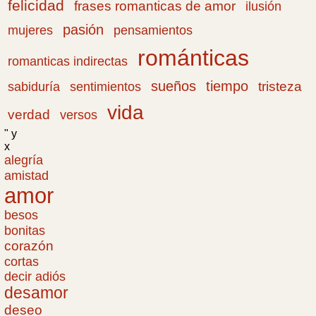
felicidad
frases romanticas de amor
ilusión
pasión
pensamientos
mujeres
románticas
romanticas indirectas
sueños
tiempo
tristeza
sabiduría
sentimientos
vida
verdad
versos
" y
x
alegría
amistad
amor
besos
bonitas
corazón
cortas
decir adiós
desamor
deseo