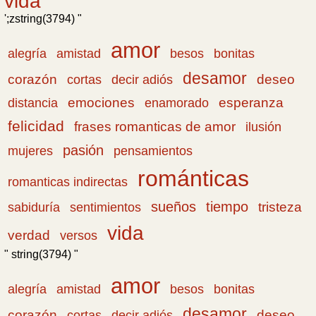
vida
';zstring(3794) "
amor
amistad
bonitas
alegría
besos
desamor
corazón
cortas
deseo
decir adiós
emociones
esperanza
distancia
enamorado
felicidad
frases romanticas de amor
ilusión
pasión
pensamientos
mujeres
románticas
romanticas indirectas
sueños
tiempo
tristeza
sabiduría
sentimientos
vida
verdad
versos
" string(3794) "
amor
amistad
bonitas
alegría
besos
desamor
corazón
cortas
deseo
decir adiós