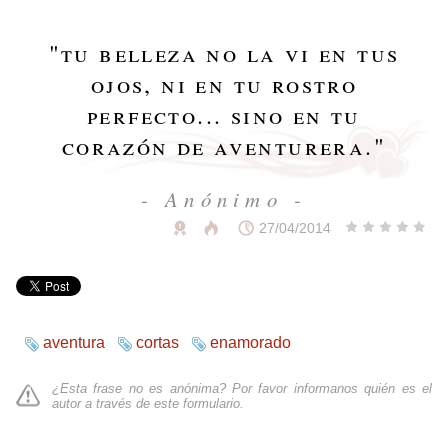
"
tu belleza no la vi en tus
ojos, ni en tu rostro
perfecto... sino en tu
corazón de aventurera.
"
- Anónimo -
27/04/2014
aventura
cortas
enamorado
¿Esta frase no es anónima? Por favor informanos quién es el
autor a través de
este formulario
.