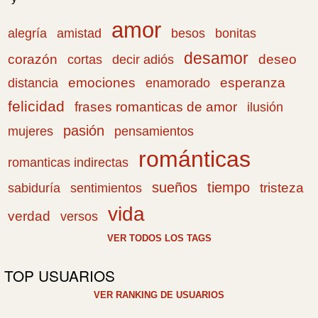
amor
amistad
bonitas
alegría
besos
desamor
corazón
cortas
deseo
decir adiós
emociones
esperanza
distancia
enamorado
felicidad
frases romanticas de amor
ilusión
pasión
pensamientos
mujeres
románticas
romanticas indirectas
sueños
tiempo
tristeza
sabiduría
sentimientos
vida
verdad
versos
VER TODOS LOS TAGS
TOP USUARIOS
VER RANKING DE USUARIOS