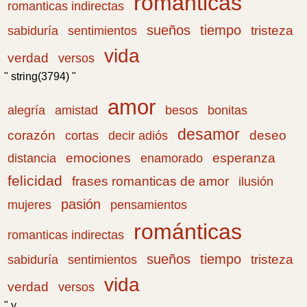
románticas
romanticas indirectas
sueños
tiempo
tristeza
sabiduría
sentimientos
vida
verdad
versos
" string(3794) "
amor
amistad
bonitas
alegría
besos
desamor
corazón
cortas
deseo
decir adiós
emociones
esperanza
distancia
enamorado
felicidad
frases romanticas de amor
ilusión
pasión
pensamientos
mujeres
románticas
romanticas indirectas
sueños
tiempo
tristeza
sabiduría
sentimientos
vida
verdad
versos
" y