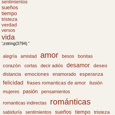
sentimientos
sueños
tiempo
tristeza
verdad
versos
vida
';zstring(3794) "
amor
amistad
bonitas
alegría
besos
desamor
corazón
cortas
deseo
decir adiós
emociones
esperanza
distancia
enamorado
felicidad
frases romanticas de amor
ilusión
pasión
pensamientos
mujeres
románticas
romanticas indirectas
sueños
tiempo
tristeza
sabiduría
sentimientos