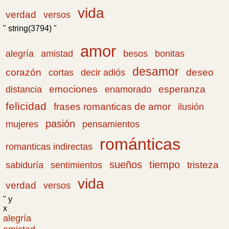
vida
verdad
versos
" string(3794) "
amor
amistad
bonitas
alegría
besos
desamor
corazón
cortas
deseo
decir adiós
emociones
esperanza
distancia
enamorado
felicidad
frases romanticas de amor
ilusión
pasión
pensamientos
mujeres
románticas
romanticas indirectas
sueños
tiempo
tristeza
sabiduría
sentimientos
vida
verdad
versos
" y
x
alegría