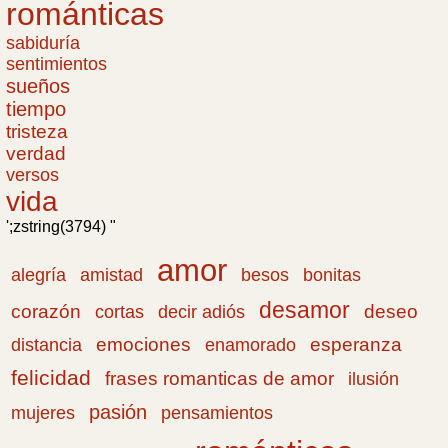
románticas
sabiduría
sentimientos
sueños
tiempo
tristeza
verdad
versos
vida
';zstring(3794) "
amor
amistad
bonitas
alegría
besos
desamor
corazón
cortas
deseo
decir adiós
emociones
esperanza
distancia
enamorado
felicidad
frases romanticas de amor
ilusión
pasión
pensamientos
mujeres