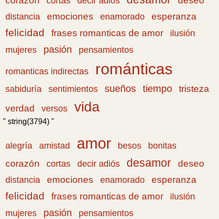
corazón
cortas
deseo
decir adiós
emociones
esperanza
distancia
enamorado
felicidad
frases romanticas de amor
ilusión
pasión
pensamientos
mujeres
románticas
romanticas indirectas
sueños
tiempo
tristeza
sabiduría
sentimientos
vida
verdad
versos
" string(3794) "
amor
amistad
bonitas
alegría
besos
desamor
corazón
cortas
deseo
decir adiós
emociones
esperanza
distancia
enamorado
felicidad
frases romanticas de amor
ilusión
pasión
pensamientos
mujeres