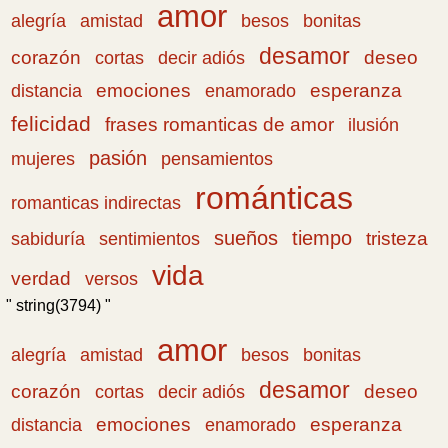
amor
amistad
bonitas
alegría
besos
desamor
corazón
cortas
deseo
decir adiós
emociones
esperanza
distancia
enamorado
felicidad
frases romanticas de amor
ilusión
pasión
pensamientos
mujeres
románticas
romanticas indirectas
sueños
tiempo
tristeza
sabiduría
sentimientos
vida
verdad
versos
" string(3794) "
amor
amistad
bonitas
alegría
besos
desamor
corazón
cortas
deseo
decir adiós
emociones
esperanza
distancia
enamorado