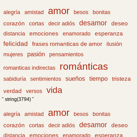
amor
amistad
bonitas
alegría
besos
desamor
corazón
cortas
deseo
decir adiós
emociones
esperanza
distancia
enamorado
felicidad
frases romanticas de amor
ilusión
pasión
pensamientos
mujeres
románticas
romanticas indirectas
sueños
tiempo
tristeza
sabiduría
sentimientos
vida
verdad
versos
" string(3794) "
amor
amistad
bonitas
alegría
besos
desamor
corazón
cortas
deseo
decir adiós
emociones
esperanza
distancia
enamorado