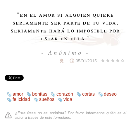
"
en el amor si alguien quiere
seriamente ser parte de tu vida,
seriamente hará lo imposible por
estar en ella.
"
- Anónimo -
05/01/2015
amor
bonitas
corazón
cortas
deseo
felicidad
sueños
vida
¿Esta frase no es anónima? Por favor informanos quién es el
autor a través de
este formulario
.