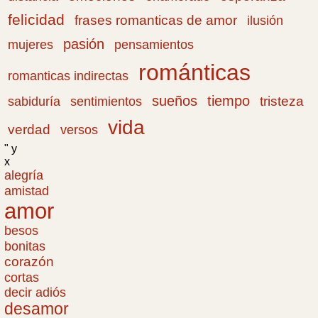
felicidad
frases romanticas de amor
ilusión
pasión
pensamientos
mujeres
románticas
romanticas indirectas
sueños
tiempo
tristeza
sabiduría
sentimientos
vida
verdad
versos
" y
x
alegría
amistad
amor
besos
bonitas
corazón
cortas
decir adiós
desamor