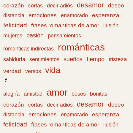
desamor
corazón
cortas
deseo
decir adiós
emociones
esperanza
distancia
enamorado
felicidad
frases romanticas de amor
ilusión
pasión
pensamientos
mujeres
románticas
romanticas indirectas
sueños
tiempo
tristeza
sabiduría
sentimientos
vida
verdad
versos
" y
amor
amistad
bonitas
alegría
besos
desamor
corazón
cortas
deseo
decir adiós
emociones
esperanza
distancia
enamorado
felicidad
frases romanticas de amor
ilusión