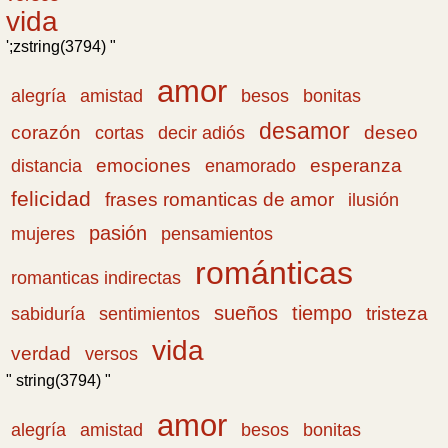
vida
';zstring(3794) "
amor
amistad
bonitas
alegría
besos
desamor
corazón
cortas
deseo
decir adiós
emociones
esperanza
distancia
enamorado
felicidad
frases romanticas de amor
ilusión
pasión
pensamientos
mujeres
románticas
romanticas indirectas
sueños
tiempo
tristeza
sabiduría
sentimientos
vida
verdad
versos
" string(3794) "
amor
amistad
bonitas
alegría
besos