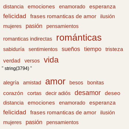
emociones
esperanza
distancia
enamorado
felicidad
frases romanticas de amor
ilusión
pasión
pensamientos
mujeres
románticas
romanticas indirectas
sueños
tiempo
tristeza
sabiduría
sentimientos
vida
verdad
versos
" string(3794) "
amor
amistad
bonitas
alegría
besos
desamor
corazón
cortas
deseo
decir adiós
emociones
esperanza
distancia
enamorado
felicidad
frases romanticas de amor
ilusión
pasión
pensamientos
mujeres