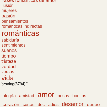
frases romanticas de amor
ilusión
mujeres
pasión
pensamientos
romanticas indirectas
románticas
sabiduría
sentimientos
sueños
tiempo
tristeza
verdad
versos
vida
';zstring(3794) "
amor
amistad
bonitas
alegría
besos
desamor
corazón
cortas
deseo
decir adiós