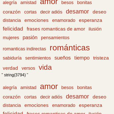
amor
amistad
bonitas
alegría
besos
desamor
corazón
cortas
deseo
decir adiós
emociones
esperanza
distancia
enamorado
felicidad
frases romanticas de amor
ilusión
pasión
pensamientos
mujeres
románticas
romanticas indirectas
sueños
tiempo
tristeza
sabiduría
sentimientos
vida
verdad
versos
" string(3794) "
amor
amistad
bonitas
alegría
besos
desamor
corazón
cortas
deseo
decir adiós
emociones
esperanza
distancia
enamorado
felicidad
frases romanticas de amor
ilusión