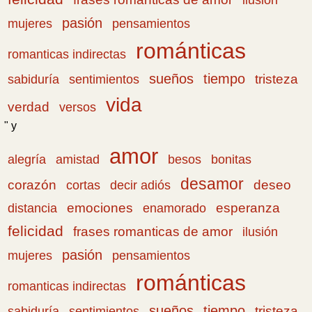
pasión
pensamientos
mujeres
románticas
romanticas indirectas
sueños
tiempo
tristeza
sabiduría
sentimientos
vida
verdad
versos
" y
amor
amistad
bonitas
alegría
besos
desamor
corazón
cortas
deseo
decir adiós
emociones
esperanza
distancia
enamorado
felicidad
frases romanticas de amor
ilusión
pasión
pensamientos
mujeres
románticas
romanticas indirectas
sueños
tiempo
tristeza
sabiduría
sentimientos