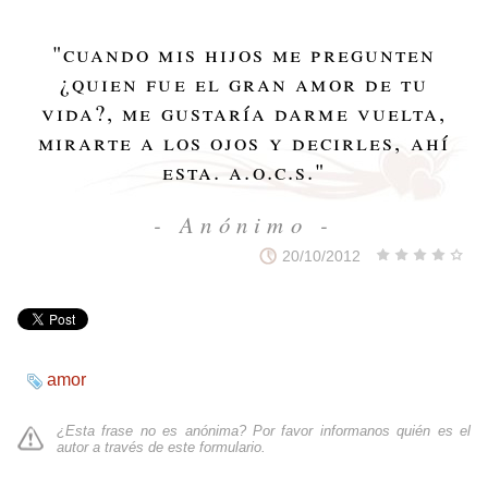
"
cuando mis hijos me pregunten
¿quien fue el gran amor de tu
vida?, me gustaría darme vuelta,
mirarte a los ojos y decirles, ahí
esta. a.o.c.s.
"
- Anónimo -
20/10/2012
amor
¿Esta frase no es anónima? Por favor informanos quién es el
autor a través de
este formulario
.