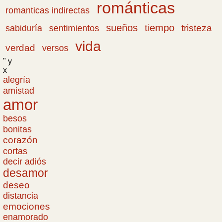
románticas
romanticas indirectas
sueños
tiempo
tristeza
sabiduría
sentimientos
vida
verdad
versos
" y
x
alegría
amistad
amor
besos
bonitas
corazón
cortas
decir adiós
desamor
deseo
distancia
emociones
enamorado