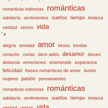
románticas
romanticas indirectas
sueños
tiempo
tristeza
sabiduría
sentimientos
vida
verdad
versos
" y
amor
amistad
bonitas
alegría
besos
desamor
corazón
cortas
deseo
decir adiós
emociones
esperanza
distancia
enamorado
felicidad
frases romanticas de amor
ilusión
pasión
pensamientos
mujeres
románticas
romanticas indirectas
sueños
tiempo
tristeza
sabiduría
sentimientos
vida
verdad
versos