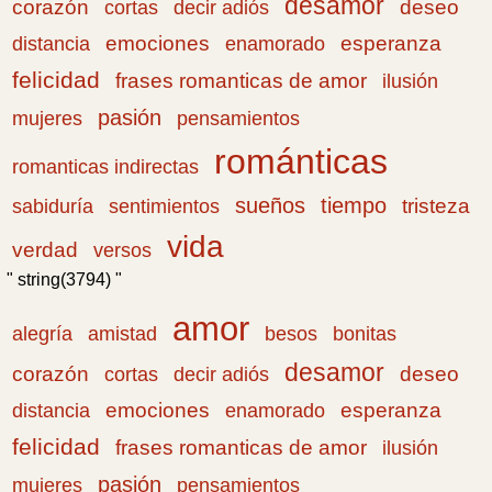
desamor
corazón
cortas
deseo
decir adiós
emociones
esperanza
distancia
enamorado
felicidad
frases romanticas de amor
ilusión
pasión
pensamientos
mujeres
románticas
romanticas indirectas
sueños
tiempo
tristeza
sabiduría
sentimientos
vida
verdad
versos
" string(3794) "
amor
amistad
bonitas
alegría
besos
desamor
corazón
cortas
deseo
decir adiós
emociones
esperanza
distancia
enamorado
felicidad
frases romanticas de amor
ilusión
pasión
pensamientos
mujeres