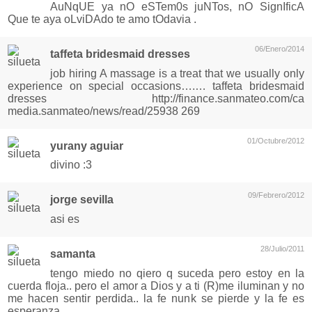
AuNqUE ya nO eSTem0s juNTos, nO SignIficA
Que te aya oLviDAdo te amo tOdavia .
06/Enero/2014
taffeta bridesmaid dresses
job hiring A massage is a treat that we usually only
experience on special occasions….… taffeta bridesmaid
dresses http://finance.sanmateo.com/ca
media.sanmateo/news/read/25938 269
01/Octubre/2012
yurany aguiar
divino :3
09/Febrero/2012
jorge sevilla
asi es
28/Julio/2011
samanta
tengo miedo no qiero q suceda pero estoy en la
cuerda floja.. pero el amor a Dios y a ti (R)me iluminan y no
me hacen sentir perdida.. la fe nunk se pierde y la fe es
esperanza..