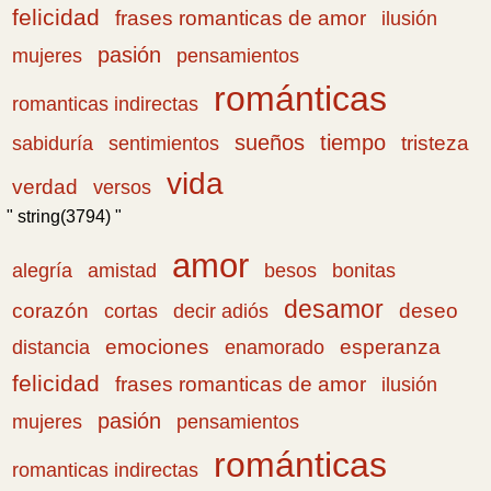
felicidad
frases romanticas de amor
ilusión
pasión
pensamientos
mujeres
románticas
romanticas indirectas
sueños
tiempo
tristeza
sabiduría
sentimientos
vida
verdad
versos
" string(3794) "
amor
amistad
bonitas
alegría
besos
desamor
corazón
cortas
deseo
decir adiós
emociones
esperanza
distancia
enamorado
felicidad
frases romanticas de amor
ilusión
pasión
pensamientos
mujeres
románticas
romanticas indirectas