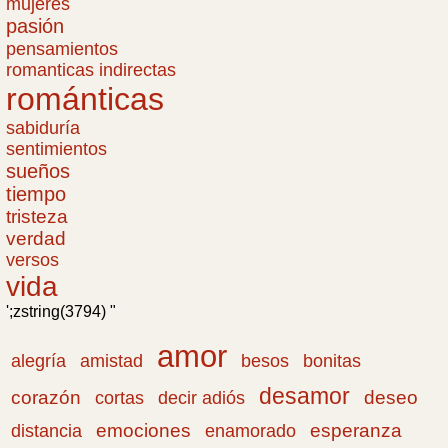
mujeres
pasión
pensamientos
romanticas indirectas
románticas
sabiduría
sentimientos
sueños
tiempo
tristeza
verdad
versos
vida
';zstring(3794) "
amor
amistad
bonitas
alegría
besos
desamor
corazón
cortas
deseo
decir adiós
emociones
esperanza
distancia
enamorado