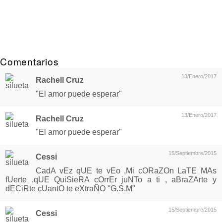
Comentarios
13/Enero/2017
Rachell Cruz
"El amor puede esperar"
13/Enero/2017
Rachell Cruz
"El amor puede esperar"
15/Septiembre/2015
Cessi
CadA vEz qUE te vEo ,Mi cORaZOn LaTE MAs
fUerte ,qUE QuiSieRA cOrrEr juNTo a ti , aBraZArte y
dECiRte cUantO te eXtraÑO ''G.S.M"
15/Septiembre/2015
Cessi