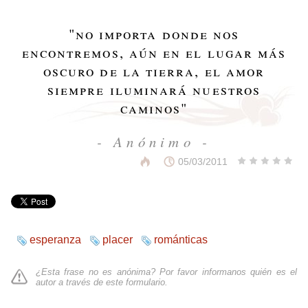
"
no importa donde nos
encontremos, aún en el lugar más
oscuro de la tierra, el amor
siempre iluminará nuestros
caminos
"
- Anónimo -
05/03/2011
esperanza
placer
románticas
¿Esta frase no es anónima? Por favor informanos quién es el
autor a través de
este formulario
.