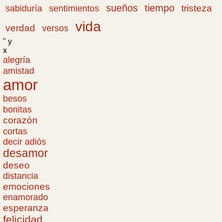
sueños
tiempo
tristeza
sabiduría
sentimientos
vida
verdad
versos
" y
x
alegría
amistad
amor
besos
bonitas
corazón
cortas
decir adiós
desamor
deseo
distancia
emociones
enamorado
esperanza
felicidad