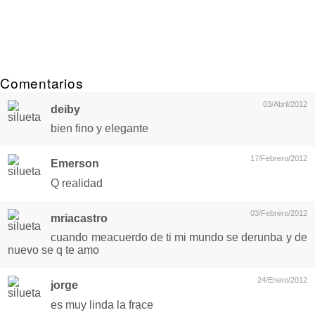
Comentarios
03/Abril/2012
deiby
bien fino y elegante
17/Febrero/2012
Emerson
Q realidad
03/Febrero/2012
mriacastro
cuando meacuerdo de ti mi mundo se derunba y de
nuevo se q te amo
24/Enero/2012
jorge
es muy linda la frace