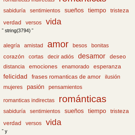
sueños
tiempo
tristeza
sabiduría
sentimientos
vida
verdad
versos
" string(3794) "
amor
amistad
bonitas
alegría
besos
desamor
corazón
cortas
deseo
decir adiós
emociones
esperanza
distancia
enamorado
felicidad
frases romanticas de amor
ilusión
pasión
pensamientos
mujeres
románticas
romanticas indirectas
sueños
tiempo
tristeza
sabiduría
sentimientos
vida
verdad
versos
" y