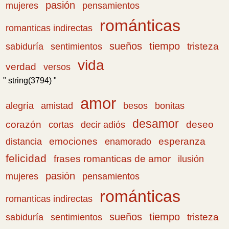
pasión
pensamientos
mujeres
románticas
romanticas indirectas
sueños
tiempo
tristeza
sabiduría
sentimientos
vida
verdad
versos
" string(3794) "
amor
amistad
bonitas
alegría
besos
desamor
corazón
cortas
deseo
decir adiós
emociones
esperanza
distancia
enamorado
felicidad
frases romanticas de amor
ilusión
pasión
pensamientos
mujeres
románticas
romanticas indirectas
sueños
tiempo
tristeza
sabiduría
sentimientos