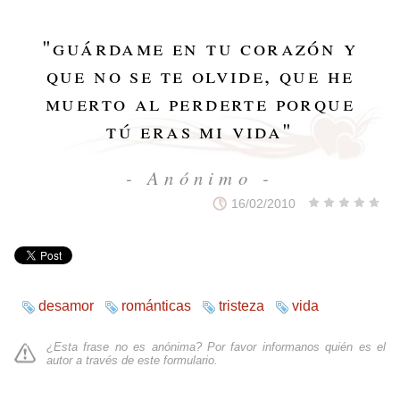
"
guárdame en tu corazón y
que no se te olvide, que he
muerto al perderte porque
tú eras mi vida
"
- Anónimo -
16/02/2010
desamor
románticas
tristeza
vida
¿Esta frase no es anónima? Por favor informanos quién es el
autor a través de
este formulario
.