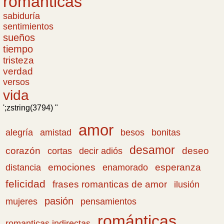
románticas
sabiduría
sentimientos
sueños
tiempo
tristeza
verdad
versos
vida
';zstring(3794) "
amor
amistad
bonitas
alegría
besos
desamor
corazón
cortas
deseo
decir adiós
emociones
esperanza
distancia
enamorado
felicidad
frases romanticas de amor
ilusión
pasión
pensamientos
mujeres
románticas
romanticas indirectas