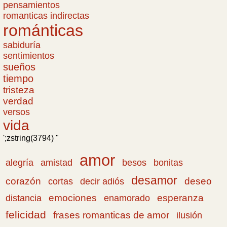
pensamientos
romanticas indirectas
románticas
sabiduría
sentimientos
sueños
tiempo
tristeza
verdad
versos
vida
';zstring(3794) "
amor
amistad
bonitas
alegría
besos
desamor
corazón
cortas
deseo
decir adiós
emociones
esperanza
distancia
enamorado
felicidad
frases romanticas de amor
ilusión