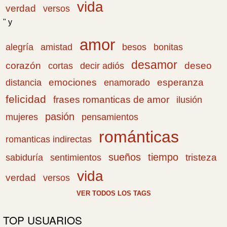
vida
verdad
versos
" y
amor
amistad
bonitas
alegría
besos
desamor
corazón
cortas
deseo
decir adiós
emociones
esperanza
distancia
enamorado
felicidad
frases romanticas de amor
ilusión
pasión
pensamientos
mujeres
románticas
romanticas indirectas
sueños
tiempo
tristeza
sabiduría
sentimientos
vida
verdad
versos
VER TODOS LOS TAGS
TOP USUARIOS