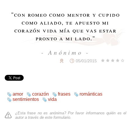
"
con romeo como mentor y cupido
como aliado, te apuesto mi
corazón vida mía que vas estar
pronto a mi lado.
"
- Anónimo -
05/01/2015
amor
corazón
frases
románticas
sentimientos
vida
¿Esta frase no es anónima? Por favor informanos quién es el
autor a través de
este formulario
.