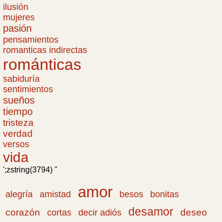
ilusión
mujeres
pasión
pensamientos
romanticas indirectas
románticas
sabiduría
sentimientos
sueños
tiempo
tristeza
verdad
versos
vida
';zstring(3794) "
amor
amistad
bonitas
alegría
besos
desamor
corazón
cortas
deseo
decir adiós