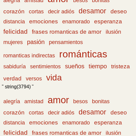
amistad
bonitas
alegría
besos
desamor
corazón
cortas
deseo
decir adiós
emociones
esperanza
distancia
enamorado
felicidad
frases romanticas de amor
ilusión
pasión
pensamientos
mujeres
románticas
romanticas indirectas
sueños
tiempo
tristeza
sabiduría
sentimientos
vida
verdad
versos
" string(3794) "
amor
amistad
bonitas
alegría
besos
desamor
corazón
cortas
deseo
decir adiós
emociones
esperanza
distancia
enamorado
felicidad
frases romanticas de amor
ilusión