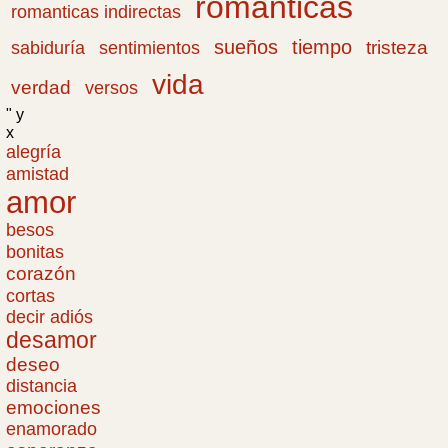
románticas
romanticas indirectas
sueños
tiempo
tristeza
sabiduría
sentimientos
vida
verdad
versos
" y
x
alegría
amistad
amor
besos
bonitas
corazón
cortas
decir adiós
desamor
deseo
distancia
emociones
enamorado