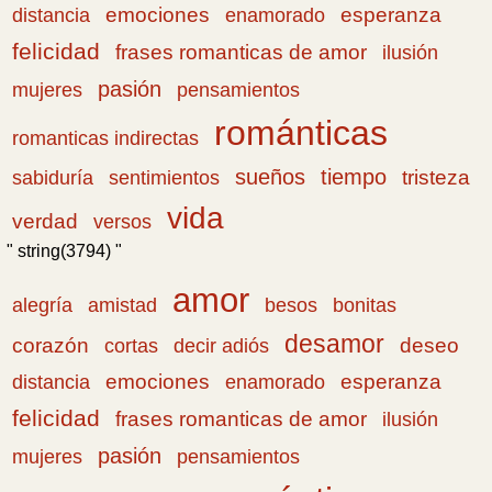
emociones
esperanza
distancia
enamorado
felicidad
frases romanticas de amor
ilusión
pasión
pensamientos
mujeres
románticas
romanticas indirectas
sueños
tiempo
tristeza
sabiduría
sentimientos
vida
verdad
versos
" string(3794) "
amor
amistad
bonitas
alegría
besos
desamor
corazón
cortas
deseo
decir adiós
emociones
esperanza
distancia
enamorado
felicidad
frases romanticas de amor
ilusión
pasión
pensamientos
mujeres