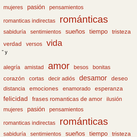
pasión
pensamientos
mujeres
románticas
romanticas indirectas
sueños
tiempo
tristeza
sabiduría
sentimientos
vida
verdad
versos
" y
amor
amistad
bonitas
alegría
besos
desamor
corazón
cortas
deseo
decir adiós
emociones
esperanza
distancia
enamorado
felicidad
frases romanticas de amor
ilusión
pasión
pensamientos
mujeres
románticas
romanticas indirectas
sueños
tiempo
tristeza
sabiduría
sentimientos