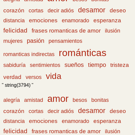
desamor
corazón
cortas
deseo
decir adiós
emociones
esperanza
distancia
enamorado
felicidad
frases romanticas de amor
ilusión
pasión
pensamientos
mujeres
románticas
romanticas indirectas
sueños
tiempo
tristeza
sabiduría
sentimientos
vida
verdad
versos
" string(3794) "
amor
amistad
bonitas
alegría
besos
desamor
corazón
cortas
deseo
decir adiós
emociones
esperanza
distancia
enamorado
felicidad
frases romanticas de amor
ilusión