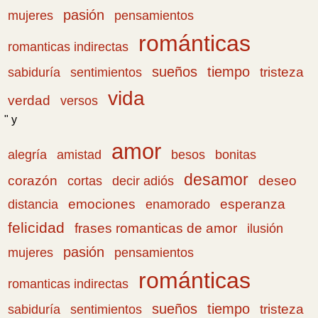
pasión
pensamientos
mujeres
románticas
romanticas indirectas
sueños
tiempo
tristeza
sabiduría
sentimientos
vida
verdad
versos
" y
amor
amistad
bonitas
alegría
besos
desamor
corazón
cortas
deseo
decir adiós
emociones
esperanza
distancia
enamorado
felicidad
frases romanticas de amor
ilusión
pasión
pensamientos
mujeres
románticas
romanticas indirectas
sueños
tiempo
tristeza
sabiduría
sentimientos