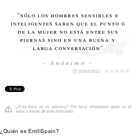
"
sólo los hombres sensibles e
inteligentes saben que el punto g
de la mujer no está entre sus
piernas sino en una buena y
larga conversación
"
- Anónimo -
02/03/2021
¿Esta frase no es anónima? Por favor informanos quién es el
autor a través de
este formulario
.
¿Quién es EmiliSpain?