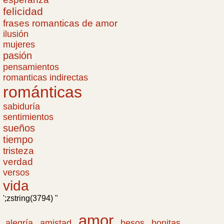
felicidad
frases romanticas de amor
ilusión
mujeres
pasión
pensamientos
romanticas indirectas
románticas
sabiduría
sentimientos
sueños
tiempo
tristeza
verdad
versos
vida
';zstring(3794) "
amor
amistad
bonitas
alegría
besos