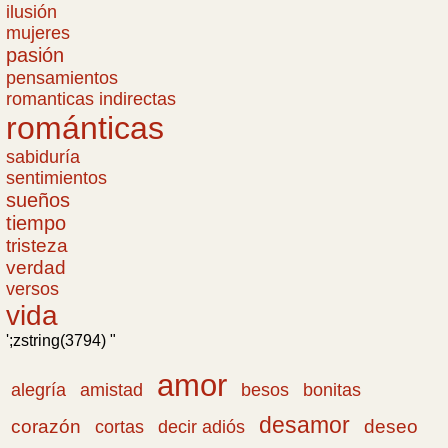
ilusión
mujeres
pasión
pensamientos
romanticas indirectas
románticas
sabiduría
sentimientos
sueños
tiempo
tristeza
verdad
versos
vida
';zstring(3794) "
amor
amistad
bonitas
alegría
besos
desamor
corazón
cortas
deseo
decir adiós