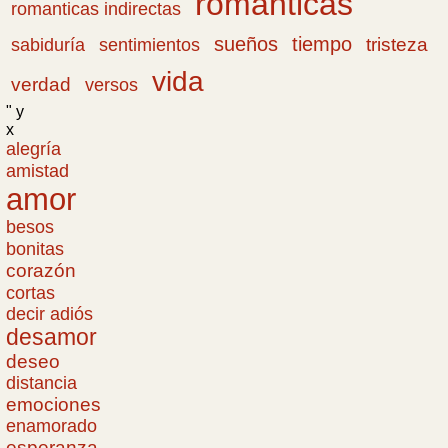
románticas
romanticas indirectas
sueños
tiempo
tristeza
sabiduría
sentimientos
vida
verdad
versos
" y
x
alegría
amistad
amor
besos
bonitas
corazón
cortas
decir adiós
desamor
deseo
distancia
emociones
enamorado
esperanza