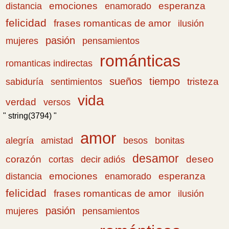
emociones
esperanza
distancia
enamorado
felicidad
frases romanticas de amor
ilusión
pasión
pensamientos
mujeres
románticas
romanticas indirectas
sueños
tiempo
tristeza
sabiduría
sentimientos
vida
verdad
versos
" string(3794) "
amor
amistad
bonitas
alegría
besos
desamor
corazón
cortas
deseo
decir adiós
emociones
esperanza
distancia
enamorado
felicidad
frases romanticas de amor
ilusión
pasión
pensamientos
mujeres